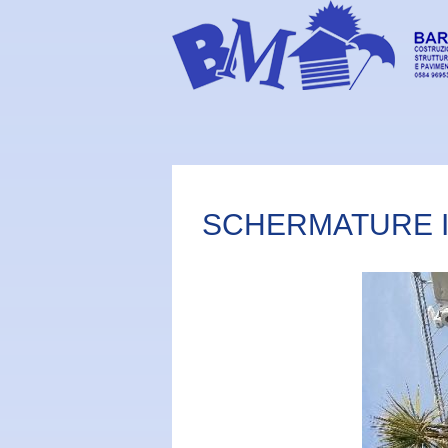
SCHERMATURE I